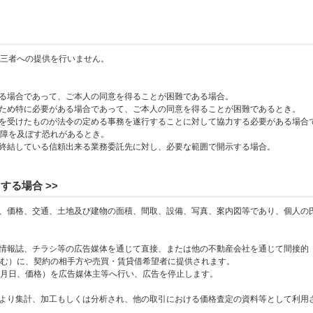
三者への提供を行いません。
ある場合であって、ご本人の同意を得ることが困難である場合。
のため特に必要がある場合であって、ご本人の同意を得ることが困難であるとき。
託を受けたものが法令の定める事務を遂行することに対して協力する必要がある場合
障を及ぼす恐れがあるとき。
を終結している信頼出来る業務委託先に対し、必要な範囲で開示する場合。
する場合 >>
地、価格、交通、土地及び建物の面積、間取、設備、写真、案内図等であり、個人の
産情報誌、チラシ等の広告媒体を通じて直接、または他の不動産会社を通じて間接的
む）に、契約の相手方や売買・賃貸借希望者に提供されます。
月日、価格）を広告媒体主等へ行い、広告を停止します。
により集計、加工もしくは分析され、他の取引における価格査定の資料等として利用