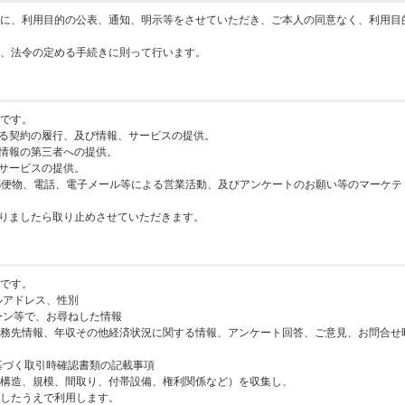
に、利用目的の公表、通知、明示等をさせていただき、ご本人の同意なく、利用目
、法令の定める手続きに則って行います。
です。
する契約の履行、及び情報、サービスの提供。
人情報の第三者への提供。
、サービスの提供。
の郵便物、電話、電子メール等による営業活動、及びアンケートのお願い等のマーケテ
ありましたら取り止めさせていただきます。
です。
ルアドレス、性別
ーン等で、お尋ねした情報
務先情報、年収その他経済状況に関する情報、アンケート回答、ご意見、お問合せ
基づく取引時確認書類の記載事項
構造、規模、間取り、付帯設備、権利関係など）を収集し、
したうえで利用します。