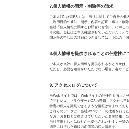
7.個人情報の開示・削除等の請求
ご本人(又は代理人）は、当社に対してご自身の個
（利用目的の通知、開示、内容の訂正・追加・削除
当社「個人情報に関するお問合わせ窓口」に申し出
その際、当社はご本人確認させていただいたうえで
開示等の申し出の詳細につきましては、下記の「個
8.個人情報を提供されることの任意性に
ご本人が当社に個人情報を提供されるかどうかは、
ただし、必要な項目をいただけない場合、各サービ
9. アクセスログについて
当Webサイトでは、Webサイトの利便性を向上さ
IPアドレス、ブラウザーやOSの種類、アクセス日
特定の個人を識別できるような情報は含まれており
これらのデータは、当社Webサイトの改善を行う
なお、お客様と交換させていただいた名刺情報、当
当社主催もしくは販社から提供されたセミナー等の
適正に取得した市販の名簿等の個人情報を、