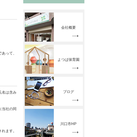
会社概要
であって、
よつば保育園
ブログ
氏名は含み
（当社の同
川口市HP
されます。