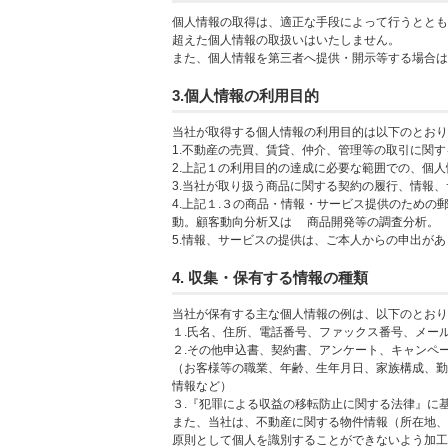
個人情報の取得は、適正な手段によって行うととも
超えた個人情報の取扱いはいたしません。
また、個人情報を第三者へ提供・開示等する場合は
3.個人情報の利用目的
当社が取得する個人情報の利用目的は以下のとおり
1.不動産の売買、賃貸、仲介、管理等の取引に関
2.上記１の利用目的の達成に必要な範囲での、個
3.当社が取り扱う商品に関する契約の履行、情報
4.上記１.３の商品・情報・サービス提供のため
動。顧客動向分析又は 商品開発等の調査分析。
5.情報、サービスの提供は、ご本人からの申出が
4. 収集・保有する情報の種類
当社が保有する主な個人情報の例は、以下のとおり
１.氏名、住所、電話番号、ファックス番号、メー
２.その他申込書、契約書、アンケート、キャンペ
（お客様等の職業、年齢、生年月日、家族構成、勤
情報など）
３.『犯罪による収益の移転防止に関する法律』に
また、当社は、不動産に関する物件情報（所在地、
原則として個人を識別することができないよう加工