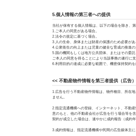
5.個人情報の第三者への提供
当社が保有する個人情報は、以下の場合を除き、第
1.ご本人の同意がある場合。
2.法令の規定に基づく場合。
3.人の生命、身体または財産の保護のため必要が
4.公衆衛生の向上または児童の健全な育成の推進
5.国の機関もしくは地方公共団体、またはその委
ご本人の同意を得ることにより当該事務の遂行に支
6.利用目的の達成に必要な範囲で、機密保持契約
<< 不動産物件情報を第三者提供（広告）
1.広告を行う不動産物件情報は、物件種目、所在
ません。
2.指定流通機構への登録、インターネット、不動
意のもと、他の不動産会社が広告を行う場合等を含
契約が成立した場合は、速やかに成約報告（成約年
3.成約情報は、指定流通機構や民間の広告媒体主