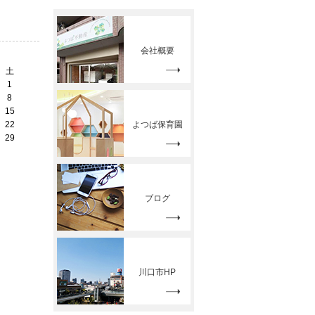
会社概要
土
1
8
15
22
よつば保育園
29
ブログ
川口市HP