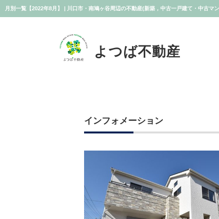
月別一覧【2022年8月】 | 川口市・南鳩ヶ谷周辺の不動産(新築，中古一戸建て・中古
よつば不動産
インフォメーション