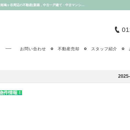
よつば不動産スタッフオススメ！新着物件情報！【2025-03-27更新】お知らせ | 川口市・南鳩ヶ谷周辺の不動産(新築，中古一戸建て・中古マンション・土地)のことならよつば不動産
01
お問い合わせ
不動産売却
スタッフ紹介
2025-
物件情報！