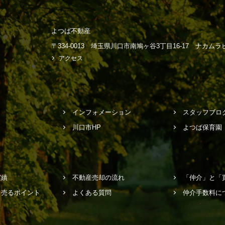
よつば不動産
〒334-0013 埼玉県川口市南鳩ヶ谷3丁目16-17 ナカム
アクセス
インフォメーション
スタッフブロ
川口市HP
よつば保育園
実績
不動産売却の流れ
「仲介」と「
く売るポイント
よくある質問
仲介手数料に