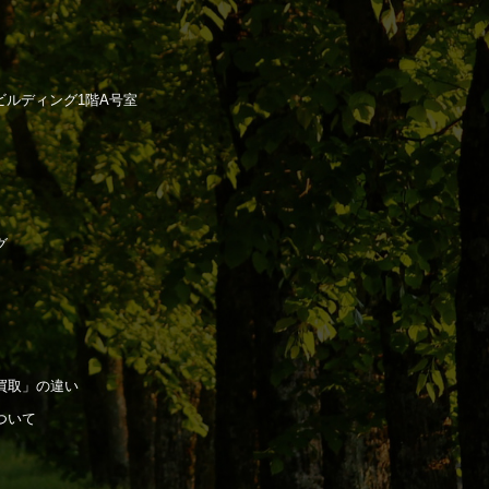
ラビルディング1階A号室
グ
買取」の違い
ついて